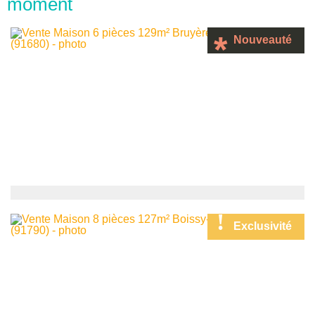
moment
Nouveauté
369 000
€
pavillon
Exclusivité
Bruyères-le-Châtel
10
6
pièces -
129
m²