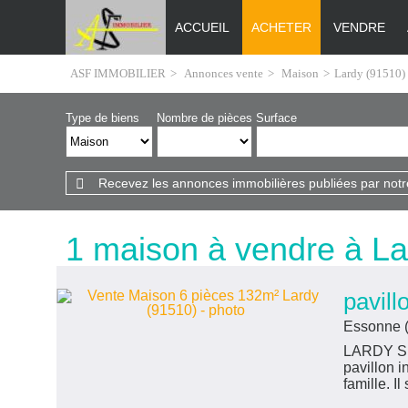
ACCUEIL
ACHETER
VENDRE
ASF IMMOBILIER
>
Annonces vente
>
Maison
>
Lardy (91510)
Type de biens
Nombre de pièces
Surface
Recevez les annonces immobilières publiées par notr
1 maison à vendre à La
pavill
Essonne 
LARDY Sit
pavillon i
famille. Il 