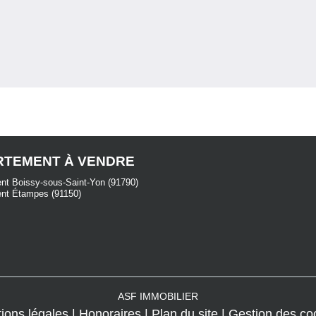
RTEMENT À VENDRE
nt Boissy-sous-Saint-Yon (91790)
nt Étampes (91150)
ASF IMMOBILIER
ions légales
Honoraires
Plan du site
Gestion des co