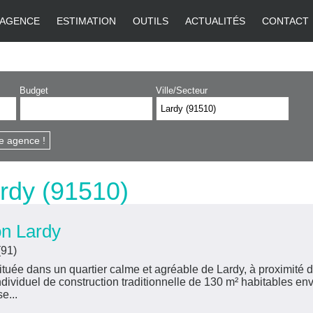
AGENCE
ESTIMATION
OUTILS
ACTUALITÉS
CONTACT
Budget
Ville/Secteur
Supprim
Dess
e agence !
sur
la
rdy (91510)
cart
on Lardy
(91)
uée dans un quartier calme et agréable de Lardy, à proximité de
ndividuel de construction traditionnelle de 130 m² habitables envir
se...