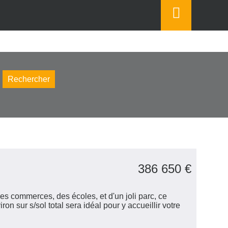
Espace
perso
er
iner
e
386 650
€
s commerces, des écoles, et d'un joli parc, ce
on sur s/sol total sera idéal pour y accueillir votre