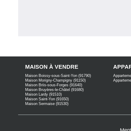
MAISON À VENDRE
APPA
Maison Boissy-sous-Saint-Yon (91790)
Apparteme
Maison Morigny-Champigny (91150)
Apparteme
Maison Briis-sous-Forges (91640)
Maison Bruyères-le-Châtel (91680)
Maison Lardy (91510)
Maison Saint-Yon (91650)
Maison Sermaise (91530)
Ment