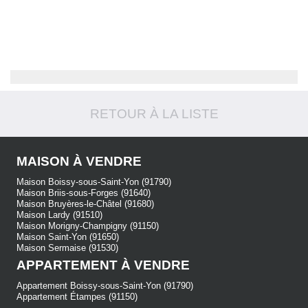
790 000
€
pavillon
RETOUR À LA LISTE
Boissy-sous-Saint-Yon
10
10
pièces -
236
m²
MAISON À VENDRE
Maison Boissy-sous-Saint-Yon (91790)
Maison Briis-sous-Forges (91640)
Maison Bruyères-le-Châtel (91680)
Maison Lardy (91510)
Maison Morigny-Champigny (91150)
Maison Saint-Yon (91650)
Maison Sermaise (91530)
APPARTEMENT À VENDRE
Appartement Boissy-sous-Saint-Yon (91790)
Appartement Étampes (91150)