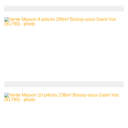
395 000
€
Maison
Boissy-sous-Saint-Yon
10
6
pièces -
150
m²
550 000
€
pavillon
Boissy-sous-Saint-Yon
10
8
pièces -
296
m²