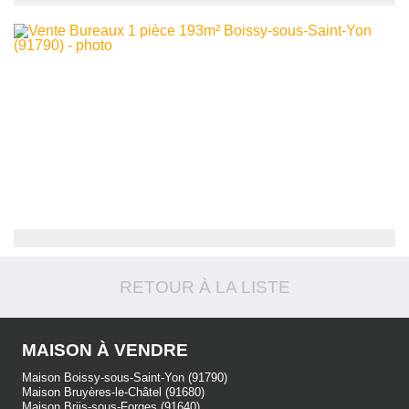
399 000
€
maison
Boissy-sous-Saint-Yon
10
6
pièces -
154
m²
418 000
€
local
RETOUR À LA LISTE
Boissy-sous-Saint-Yon
5
1
pièce -
193
m²
MAISON À VENDRE
Maison Boissy-sous-Saint-Yon (91790)
Maison Bruyères-le-Châtel (91680)
Maison Briis-sous-Forges (91640)