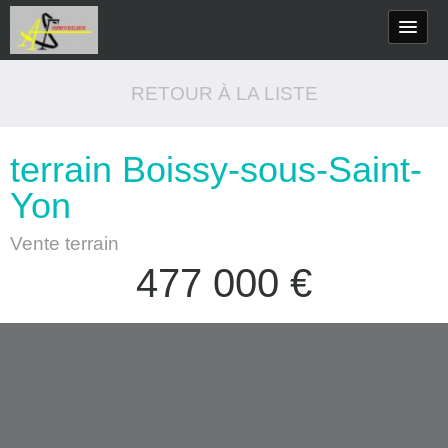
RETOUR À LA LISTE
terrain Boissy-sous-Saint-
Yon
Vente terrain
477 000
€