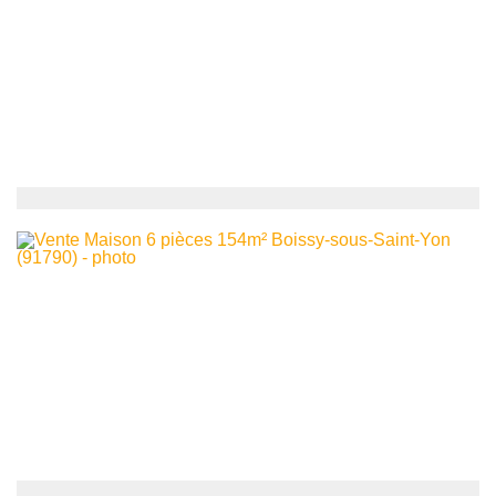
395 000
€
Maison
Boissy-sous-Saint-Yon
10
6
pièces -
150
m²